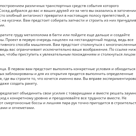
с построением различных транспортных средств события которого
осед добрался до вас и ваших друзей из-за чего вы оказались в заточении
то злобный антагонист превратил в настоящую полосу препятствий, а
 на кусочки. Вам предстоит собирать запчасти и строить из них причудли
ми.
ратите груду металлолома в багги или пойдите еще дальше и создайте
. Проект в первую очередь нацелен на нестандартный подход, ведь все
ативного способа мышления. Вам предстоит столкнуться с многочисленн
, ведь вас ограничивает исключительно ваше воображение. По ссылке ниж
вых, чтобы приступить к увлекательным похождениям и столкнуться лицом
ица. В первом вам предстоит выполнять конкретные условия и обходиться
ых заблокированы и для их открытия придется выполнить определенные
, где вы строите то, что хочется именно вам. Вы вправе экспериментирова
аже создать ракету.
 предлагает объединить свои усилия с товарищами и вместе решать заум
ход к конкретному уровню и преодолевайте все трудности вместе. Не
т смертоносные боссы и лишняя пара рук точно пригодится в строительс
ами и огнеметами.