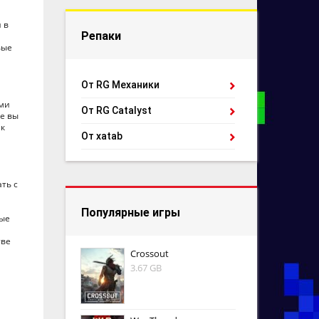
 в
Репаки
вые
От RG Механики
ыми
От RG Catalyst
е вы
 к
От xatab
ть с
Популярные игры
ные
тве
Crossout
3.67 GB