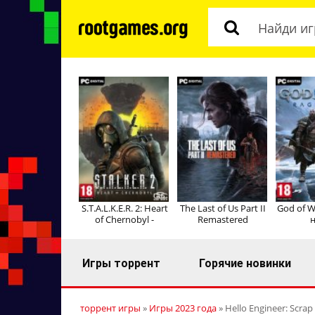
S.T.A.L.K.E.R. 2: Heart
The Last of Us Part II
God of W
of Chernobyl -
Remastered
н
Игры торрент
Горячие новинки
торрент игры
»
Игры 2023 года
» Hello Engineer: Scra