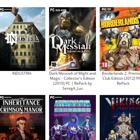
INDUSTRIA
Dark Messiah of Might and
Borderlands 2. Prem
Magic - Collector's Edition
Club Edition (2012) P
(2010) PC | RePack by
RePack
SeregA_Lus