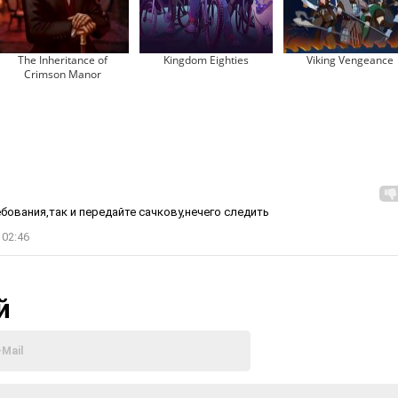
The Inheritance of
Kingdom Eighties
Viking Vengeance
Crimson Manor
ования,так и передайте сачкову,нечего следить
 02:46
й