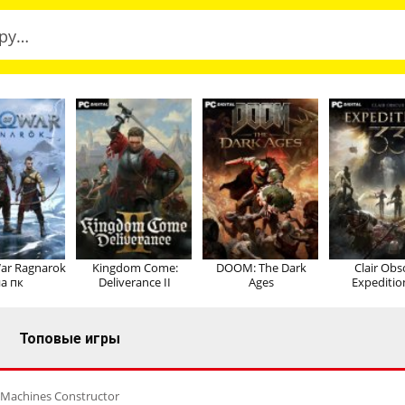
ar Ragnarok
Kingdom Come:
DOOM: The Dark
Clair Obs
а пк
Deliverance II
Ages
Expeditio
Топовые игры
p Machines Constructor