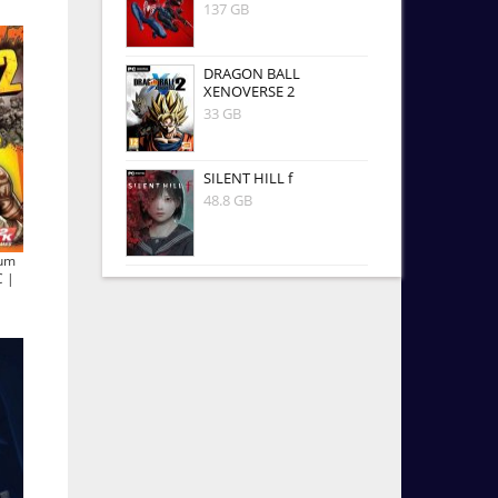
137 GB
DRAGON BALL
XENOVERSE 2
33 GB
SILENT HILL f
48.8 GB
ium
C |