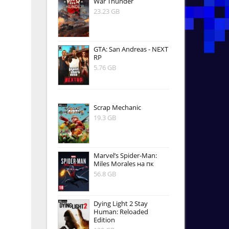
War Thunder
23.23 GB
GTA: San Andreas - NEXT
RP
5.76 GB
Scrap Mechanic
19.3 GB
Marvel’s Spider-Man:
Miles Morales на пк
56.8 GB
Dying Light 2 Stay
Human: Reloaded
Edition