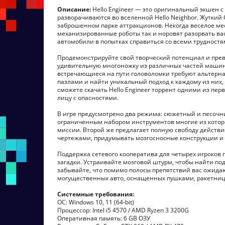
Описание:
Hello Engineer — это оригинальный экшен 
разворачиваются во вселенной Hello Neighbor. Жуткий С
заброшенном парке аттракционов. Некогда веселое мес
механизированные роботы так и норовят разорвать вас
автомобили в попытках справиться со всеми трудностя
Продемонстрируйте свой творческий потенциал и прев
удивительную многоножку из различных частей машины
встречающиеся на пути головоломки требуют альтерн
пазлами и найти уникальный подход к каждому из них
сможете скачать Hello Engineer торрент одними из пер
лицу с опасностями.
В игре предусмотрено два режима: сюжетный и песочн
ограниченным набором инструментов многие из котор
миссии. Второй же предлагает полную свободу действия
чертежами, придумывать мозгосносные конструкции и д
Поддержка сетевого кооператива для четырех игроков
загадки. Устраивайте мозговой штурм, чтобы найти под
забывайте, что помимо полосы препятствий вас ожидаю
могущественных авто, оснащенных пушками, ракетниц
Системные требования:
ОС: Windows 10, 11 (64-bit)
Процессор: Intel i5 4570 / AMD Ryzen 3 3200G
Оперативная память: 6 GB ОЗУ