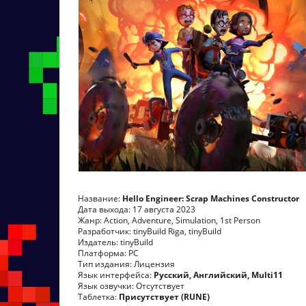
Название:
Hello Engineer: Scrap Machines Constructor
Дата выхода: 17 августа 2023
Жанр: Action, Adventure, Simulation, 1st Person
Разработчик: tinyBuild Riga, tinyBuild
Издатель: tinyBuild
Платформа: PC
Тип издания: Лицензия
Язык интерфейса:
Русский, Английский, Multi11
Язык озвучки: Отсутствует
Таблетка:
Присутствует (RUNE)