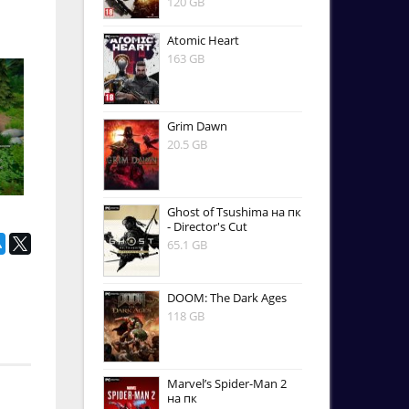
120 GB
Atomic Heart
163 GB
Grim Dawn
20.5 GB
Ghost of Tsushima на пк
- Director's Cut
65.1 GB
DOOM: The Dark Ages
118 GB
Marvel’s Spider-Man 2
на пк