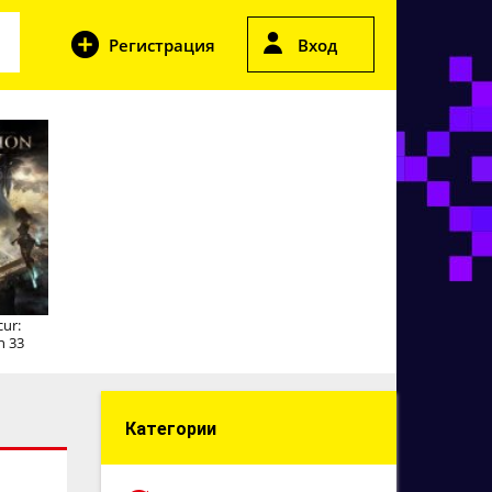
Регистрация
Вход
cur:
n 33
Категории