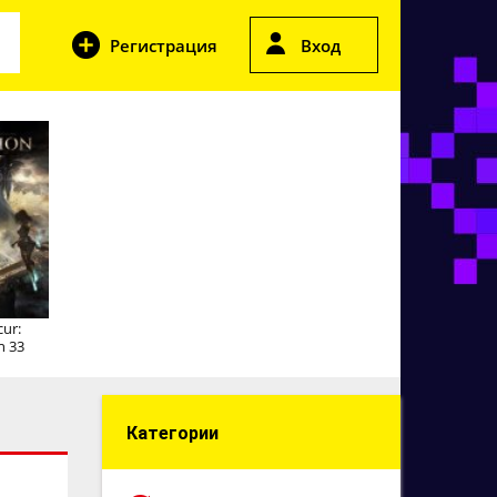
Регистрация
Вход
cur:
n 33
Категории