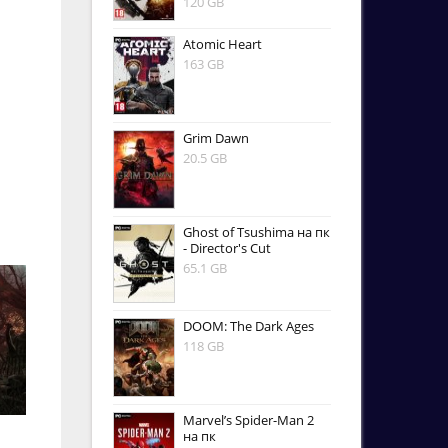
120 GB
Atomic Heart
163 GB
Grim Dawn
20.5 GB
Ghost of Tsushima на пк
- Director's Cut
65.1 GB
DOOM: The Dark Ages
118 GB
Marvel’s Spider-Man 2
на пк