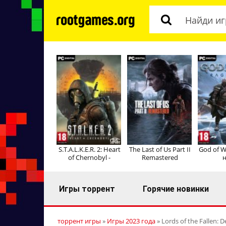
S.T.A.L.K.E.R. 2: Heart
The Last of Us Part II
God of W
of Chernobyl -
Remastered
н
Игры торрент
Горячие новинки
торрент игры
»
Игры 2023 года
» Lords of the Fallen: D