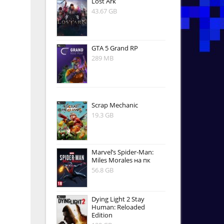
Lost Ark
43.67 GB
GTA 5 Grand RP
289 MB
Scrap Mechanic
19.3 GB
Marvel’s Spider-Man:
Miles Morales на пк
56.8 GB
Dying Light 2 Stay
Human: Reloaded
Edition