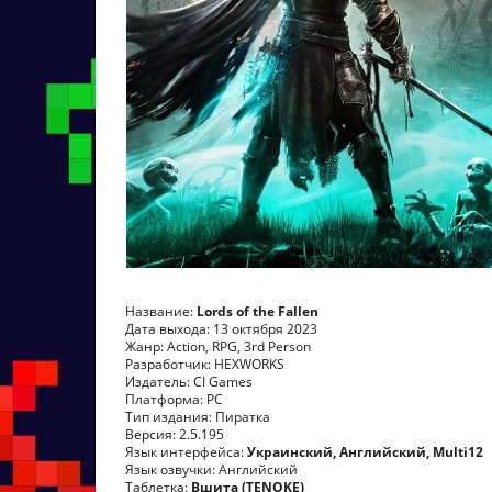
Название:
Lords of the Fallen
Дата выхода: 13 октября 2023
Жанр: Action, RPG, 3rd Person
Разработчик: HEXWORKS
Издатель: CI Games
Платформа: PC
Тип издания: Пиратка
Версия: 2.5.195
Язык интерфейса:
Украинский, Английский, Multi12
Язык озвучки: Английский
Таблетка:
Вшита (TENOKE)