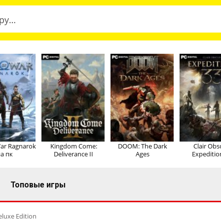
ar Ragnarok
Kingdom Come:
DOOM: The Dark
Clair Obs
а пк
Deliverance II
Ages
Expeditio
Топовые игры
eluxe Edition