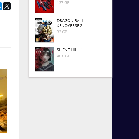
137 GB
DRAGON BALL
XENOVERSE 2
33 GB
SILENT HILL f
48.8 GB