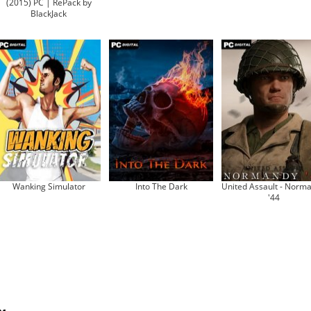
(2015) PC | RePack by
BlackJack
Wanking Simulator
Into The Dark
United Assault - Norm
'44