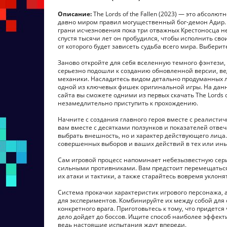
Описание:
The Lords of the Fallen (2023) — это абсол
давно миром правил могущественный бог-демон Адир. 
грани исчезновения пока три отважных Крестоносца н
спустя тысячи лет он пробудился, чтобы исполнить св
от которого будет зависеть судьба всего мира. Выберит
Заново откройте для себя вселенную темного фэнтези,
серьезно подошли к созданию обновленной версии, ве
механики. Насладитесь видом детально продуманных л
одной из ключевых фишек оригинальной игры. На данны
сайта вы сможете одними из первых скачать The Lords o
незамедлительно приступить к прохождению.
Начните с создания главного героя вместе с реалисти
вам вместе с десятками ползунков и показателей отвеч
выбрать внешность, но и характер действующего лица.
совершенных выборов и ваших действий в тех или ины
Сам игровой процесс напоминает небезызвестную серию
сильными противниками. Вам предстоит перемещаться
их атаки и тактики, а также старайтесь вовремя уклон
Система прокачки характеристик игрового персонажа,
для экспериментов. Комбинируйте их между собой для 
конкретного врага. Приготовьтесь к тому, что придется
дело дойдет до боссов. Ищите способ наиболее эффек
ведь настоящие испытания ждут впереди.