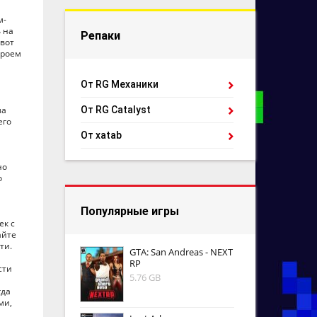
м-
 на
Репаки
 вот
ероем
От RG Механики
ла
От RG Catalyst
его
От xatab
но
о
Популярные игры
ек с
айте
ти.
GTA: San Andreas - NEXT
RP
сти
5.76 GB
гда
ми,