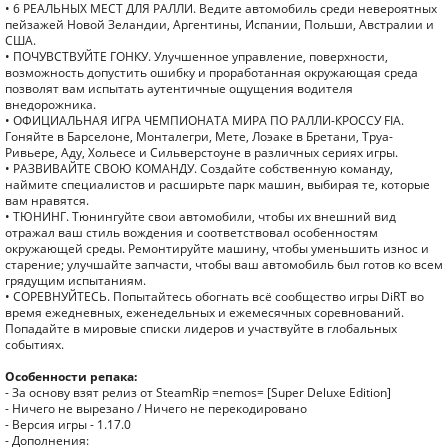
• 6 РЕАЛЬНЫХ МЕСТ ДЛЯ РАЛЛИ. Ведите автомобиль среди невероятных
пейзажей Новой Зеландии, Аргентины, Испании, Польши, Австралии и
США.
• ПОЧУВСТВУЙТЕ ГОНКУ. Улучшенное управление, поверхности,
возможность допустить ошибку и проработанная окружающая среда
позволят вам испытать аутентичные ощущения водителя
внедорожника.
• ОФИЦИАЛЬНАЯ ИГРА ЧЕМПИОНАТА МИРА ПО РАЛЛИ-КРОССУ FIA.
Гоняйте в Барселоне, Монталегри, Мете, Лоэаке в Бретани, Труа-
Ривьере, Аду, Хольесе и Сильверстоуне в различных сериях игры.
• РАЗВИВАЙТЕ СВОЮ КОМАНДУ. Создайте собственную команду,
наймите специалистов и расширьте парк машин, выбирая те, которые
вам нравятся.
• ТЮНИНГ. Тюнингуйте свои автомобили, чтобы их внешний вид
отражал ваш стиль вождения и соответствовал особенностям
окружающей среды. Ремонтируйте машину, чтобы уменьшить износ и
старение; улучшайте запчасти, чтобы ваш автомобиль был готов ко всем
грядущим испытаниям.
• СОРЕВНУЙТЕСЬ. Попытайтесь обогнать всё сообщество игры DiRT во
время ежедневных, еженедельных и ежемесячных соревнований.
Попадайте в мировые списки лидеров и участвуйте в глобальных
событиях.
Особенности репака:
- За основу взят релиз от SteamRip =nemos= [Super Deluxe Edition]
- Ничего не вырезано / Ничего не перекодировано
- Версия игры - 1.17.0
- Дополнения: