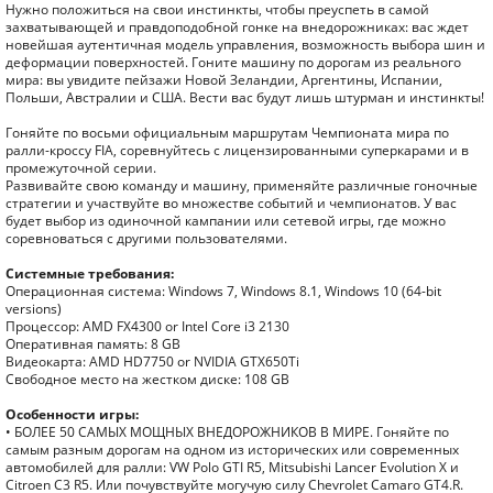
Нужно положиться на свои инстинкты, чтобы преуспеть в самой
захватывающей и правдоподобной гонке на внедорожниках: вас ждет
новейшая аутентичная модель управления, возможность выбора шин и
деформации поверхностей. Гоните машину по дорогам из реального
мира: вы увидите пейзажи Новой Зеландии, Аргентины, Испании,
Польши, Австралии и США. Вести вас будут лишь штурман и инстинкты!
Гоняйте по восьми официальным маршрутам Чемпионата мира по
ралли-кроссу FIA, соревнуйтесь с лицензированными суперкарами и в
промежуточной серии.
Развивайте свою команду и машину, применяйте различные гоночные
стратегии и участвуйте во множестве событий и чемпионатов. У вас
будет выбор из одиночной кампании или сетевой игры, где можно
соревноваться с другими пользователями.
Системные требования:
Операционная система: Windows 7, Windows 8.1, Windows 10 (64-bit
versions)
Процессор: AMD FX4300 or Intel Core i3 2130
Оперативная память: 8 GB
Видеокарта: AMD HD7750 or NVIDIA GTX650Ti
Свободное место на жестком диске: 108 GB
Особенности игры:
• БОЛЕЕ 50 САМЫХ МОЩНЫХ ВНЕДОРОЖНИКОВ В МИРЕ. Гоняйте по
самым разным дорогам на одном из исторических или современных
автомобилей для ралли: VW Polo GTI R5, Mitsubishi Lancer Evolution X и
Citroen C3 R5. Или почувствуйте могучую силу Chevrolet Camaro GT4.R.