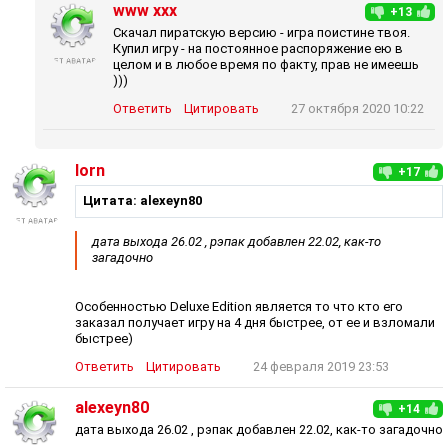
www xxx
+13
Скачал пиратскую версию - игра поистине твоя.
Купил игру - на постоянное распоряжение ею в
целом и в любое время по факту, прав не имеешь
)))
Ответить
Цитировать
27 октября 2020 10:22
lorn
+17
Цитата: alexeyn80
дата выхода 26.02 , рэпак добавлен 22.02, как-то
загадочно
Особенностью Deluxe Edition является то что кто его
заказал получает игру на 4 дня быстрее, от ее и взломали
быстрее)
Ответить
Цитировать
24 февраля 2019 23:53
alexeyn80
+14
дата выхода 26.02 , рэпак добавлен 22.02, как-то загадочно