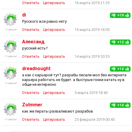
Ответить
Цитировать
16 марта 2019 21:35
di
+19
Русского все равно нету
Ответить
Цитировать
15 марта 2019 16:05
Александ
+12
русский есть?
Ответить
Цитировать
14 марта 2019 20:25
dreadnought
+14
а как с карьерой тут? разрабы писали мол без интернета
карьера работать не будет. а быстрые гонки катать ну в
обще не интересно
Ответить
Цитировать
5 марта 2019 18:40
Zolmmer
+14
как же пираты разваливают разрабов
Ответить
Цитировать
25 февраля 2019 00:40