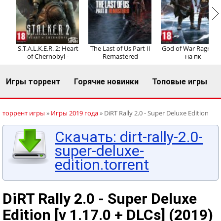
Регистрация
Вход
S.T.A.L.K.E.R. 2: Heart
The Last of Us Part II
God of War Ragnaro
of Chernobyl -
Remastered
на пк
Игры торрент
Горячие новинки
Топовые игры
торрент игры
»
Игры 2019 года
» DiRT Rally 2.0 - Super Deluxe Edition
Скачать: dirt-rally-2.0-
super-deluxe-
edition.torrent
DiRT Rally 2.0 - Super Deluxe
Edition [v 1.17.0 + DLCs] (2019)