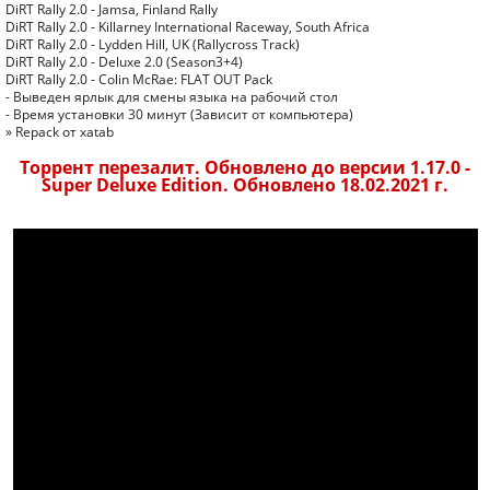
DiRT Rally 2.0 - Jamsa, Finland Rally
DiRT Rally 2.0 - Killarney International Raceway, South Africa
DiRT Rally 2.0 - Lydden Hill, UK (Rallycross Track)
DiRT Rally 2.0 - Deluxe 2.0 (Season3+4)
DiRT Rally 2.0 - Colin McRae: FLAT OUT Pack
- Выведен ярлык для смены языка на рабочий стол
- Время установки 30 минут (Зависит от компьютера)
» Repack от xatab
Торрент перезалит. Обновлено до версии 1.17.0 -
Super Deluxe Edition. Обновлено 18.02.2021 г.