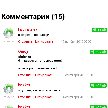
Комментарии (15)
Гость alex
+6
игра реально высер!!!
Ответить
Цитировать
17 ноября 2019 05:05
Qnicjr
+12
ololshka
,
бля карьеры нет высад(((((((((
а так игра охренительная !
Ответить
Цитировать
30 сентября 2019 13:01
bakker
+13
shymper
, какой у тебя руль?
Ответить
Цитировать
14 сентября 2019 18:09
bakker
+14