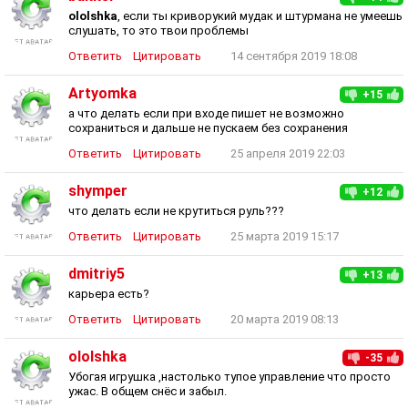
ololshka
, если ты криворукий мудак и штурмана не умеешь
слушать, то это твои проблемы
Ответить
Цитировать
14 сентября 2019 18:08
Artyomka
+15
а что делать если при входе пишет не возможно
сохраниться и дальше не пускаем без сохранения
Ответить
Цитировать
25 апреля 2019 22:03
shymper
+12
что делать если не крутиться руль???
Ответить
Цитировать
25 марта 2019 15:17
dmitriy5
+13
карьера есть?
Ответить
Цитировать
20 марта 2019 08:13
ololshka
-35
Убогая игрушка ,настолько тупое управление что просто
ужас. В общем снёс и забыл.