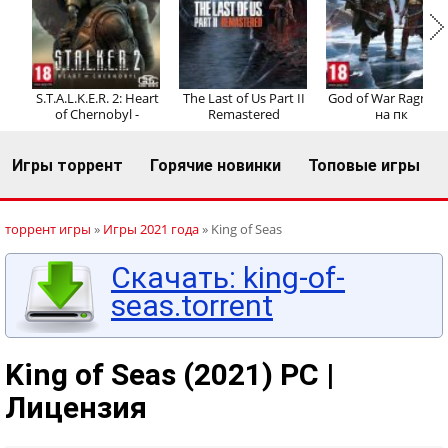
Регистрация
Вход
S.T.A.L.K.E.R. 2: Heart
The Last of Us Part II
God of War Ragnaro
of Chernobyl -
Remastered
на пк
Игры торрент
Горячие новинки
Топовые игры
торрент игры
»
Игры 2021 года
» King of Seas
Скачать: king-of-
seas.torrent
King of Seas (2021) PC |
Лицензия