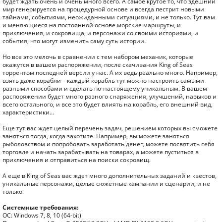
будет ждать очень и очень много всего. А самое крутое то, что здешний
мир генерируется на процедурной основе и всегда пестрит новыми
тайнами, событиями, неожиданными ситуациями, и не только. Тут вам
и меняющиеся на постоянной основе морские маршруты, и
приключения, и сокровища, и персонажи со своими историями, и
события, что могут изменить саму суть истории.
Но все это мелочь в сравнении с тем набором механик, которые
окажутся в вашем распоряжении, после скачивания King of Seas
торрентом последней версии у нас. А их ведь реально много. Например,
взять даже корабли – каждый корабль тут можно настроить самыми
разными способами и сделать по-настоящему уникальным. В вашем
распоряжении будет много разного снаряжения, улучшений, навыков и
всего остального, и все это будет влиять на корабль, его внешний вид,
характеристики…
Еще тут вас ждет целый перечень задач, решением которых вы сможете
заняться тогда, когда захотите. Например, вы можете заняться
рыболовством и попробовать заработать денег, можете посвятить себя
торговле и начать зарабатывать на товарах, а можете пуститься в
приключения и отправиться на поиски сокровищ.
А еще в King of Seas вас ждет много дополнительных заданий и квестов,
уникальные персонажи, целые сюжетные кампании и сценарии, и не
только.
Системные требования:
ОС: Windows 7, 8, 10 (64-bit)