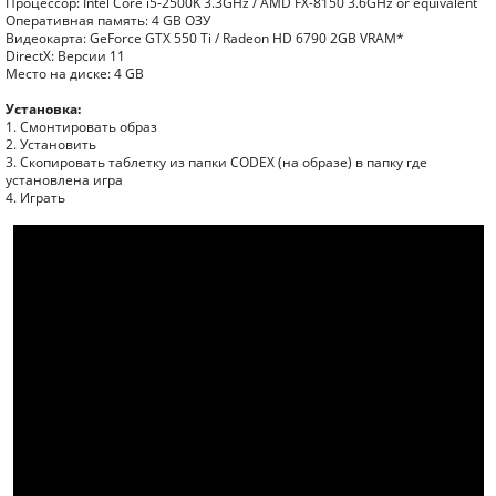
Процессор: Intel Core i5-2500K 3.3GHz / AMD FX-8150 3.6GHz or equivalent
Оперативная память: 4 GB ОЗУ
Видеокарта: GeForce GTX 550 Ti / Radeon HD 6790 2GB VRAM*
DirectX: Версии 11
Место на диске: 4 GB
Установка:
1. Смонтировать образ
2. Установить
3. Скопировать таблетку из папки CODEX (на образе) в папку где
установлена игра
4. Играть