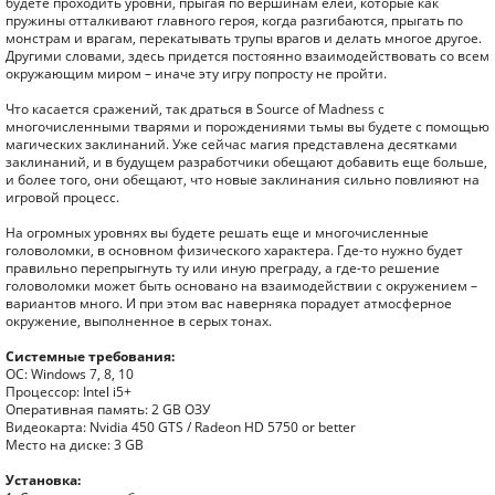
будете проходить уровни, прыгая по вершинам елей, которые как
пружины отталкивают главного героя, когда разгибаются, прыгать по
монстрам и врагам, перекатывать трупы врагов и делать многое другое.
Другими словами, здесь придется постоянно взаимодействовать со всем
окружающим миром – иначе эту игру попросту не пройти.
Что касается сражений, так драться в Source of Madness с
многочисленными тварями и порождениями тьмы вы будете с помощью
магических заклинаний. Уже сейчас магия представлена десятками
заклинаний, и в будущем разработчики обещают добавить еще больше,
и более того, они обещают, что новые заклинания сильно повлияют на
игровой процесс.
На огромных уровнях вы будете решать еще и многочисленные
головоломки, в основном физического характера. Где-то нужно будет
правильно перепрыгнуть ту или иную преграду, а где-то решение
головоломки может быть основано на взаимодействии с окружением –
вариантов много. И при этом вас наверняка порадует атмосферное
окружение, выполненное в серых тонах.
Системные требования:
ОС: Windows 7, 8, 10
Процессор: Intel i5+
Оперативная память: 2 GB ОЗУ
Видеокарта: Nvidia 450 GTS / Radeon HD 5750 or better
Место на диске: 3 GB
Установка: