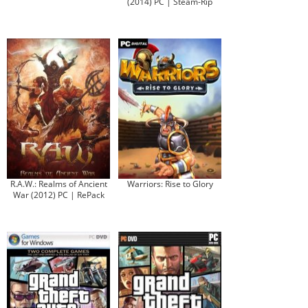
(2014) PC | Steam-Rip
R.A.W.: Realms of Ancient
Warriors: Rise to Glory
War (2012) PC | RePack