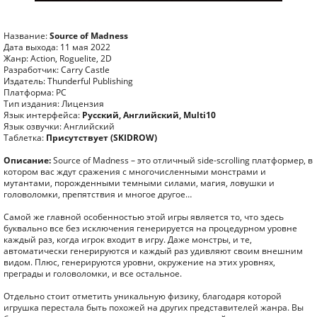
Название:
Source of Madness
Дата выхода: 11 мая 2022
Жанр: Action, Roguelite, 2D
Разработчик: Carry Castle
Издатель: Thunderful Publishing
Платформа: PC
Тип издания: Лицензия
Язык интерфейса:
Русский, Английский, Multi10
Язык озвучки: Английский
Таблетка:
Присутствует (SKIDROW)
Описание:
Source of Madness – это отличный side-scrolling платформер, в
котором вас ждут сражения с многочисленными монстрами и
мутантами, порожденными темными силами, магия, ловушки и
головоломки, препятствия и многое другое…
Самой же главной особенностью этой игры является то, что здесь
буквально все без исключения генерируется на процедурном уровне
каждый раз, когда игрок входит в игру. Даже монстры, и те,
автоматически генерируются и каждый раз удивляют своим внешним
видом. Плюс, генерируются уровни, окружение на этих уровнях,
преграды и головоломки, и все остальное.
Отдельно стоит отметить уникальную физику, благодаря которой
игрушка перестала быть похожей на других представителей жанра. Вы