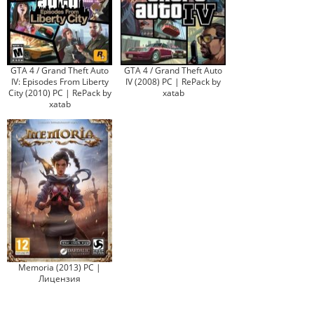
GTA 4 / Grand Theft Auto
GTA 4 / Grand Theft Auto
IV: Episodes From Liberty
IV (2008) PC | RePack by
City (2010) PC | RePack by
xatab
xatab
Memoria (2013) PC |
Лицензия