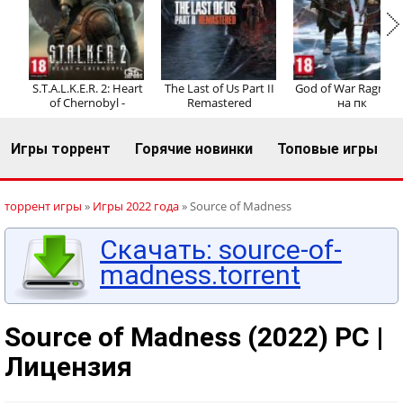
Регистрация
Вход
S.T.A.L.K.E.R. 2: Heart
The Last of Us Part II
God of War Ragnaro
of Chernobyl -
Remastered
на пк
Игры торрент
Горячие новинки
Топовые игры
торрент игры
»
Игры 2022 года
» Source of Madness
Скачать: source-of-
madness.torrent
Source of Madness (2022) PC |
Лицензия